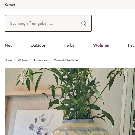
Kontakt
 Hauptinhalt springen
Zur Suche springen
Zur Hauptnavigation springen
Neu
Outdoor
Herbst
Wohnen
Tis
Home
Wohnen
Accessoires
Vasen & Übertöpfe