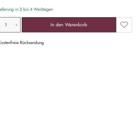
eferung in 2 bis 4 Werktagen
odukt Anzahl: Gib den gewünschten Wert ein
Zum Me
In den Warenkorb
Kostenfreie Rücksendung