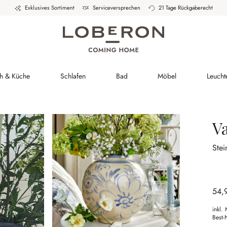
Exklusives Sortiment
Serviceversprechen
21 Tage Rückgaberecht
ch & Küche
Schlafen
Bad
Möbel
Leucht
V
Stei
54,
inkl.
Best-