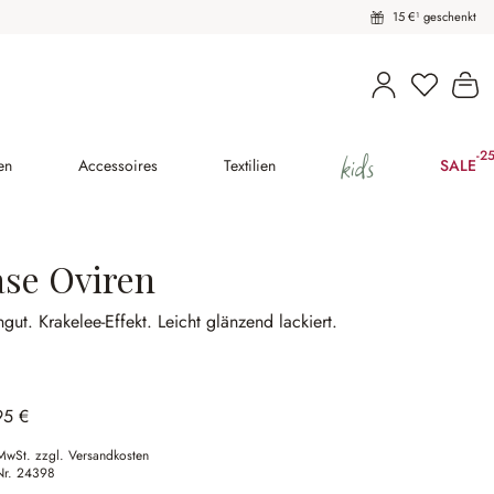
15 €¹ geschenkt
Du hast 
Wa
kids
-2
(2
en
Accessoires
Textilien
SALE
ase Oviren
ngut.
Krakelee-Effekt.
Leicht glänzend lackiert.
95 €
 MwSt. zzgl. Versandkosten
Nr.
24398