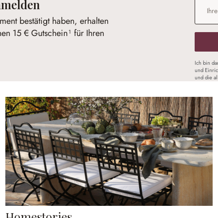
anmelden
E-Mail-
ent bestätigt haben, erhalten
nen 15 € Gutschein¹ für Ihren
Ich bin d
und Einri
und die a
Homestories