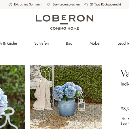
Exklusives Sortiment
Serviceversprechen
21 Tage Rückgaberecht
ch & Küche
Schlafen
Bad
Möbel
Leucht
V
Indi
98,
inkl.
Best-