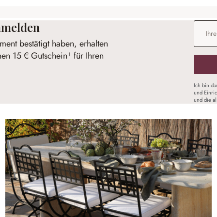
anmelden
E-Mail-
ent bestätigt haben, erhalten
nen 15 € Gutschein¹ für Ihren
Ich bin d
und Einri
und die a