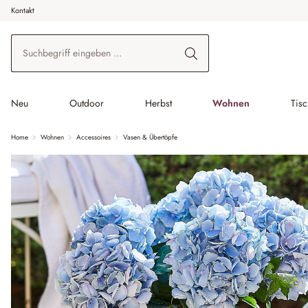
Kontakt
 Hauptinhalt springen
Zur Suche springen
Zur Hauptnavigation springen
Neu
Outdoor
Herbst
Wohnen
Tis
Home
Wohnen
Accessoires
Vasen & Übertöpfe