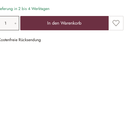
eferung in 2 bis 4 Werktagen
odukt Anzahl: Gib den gewünschten Wert ein
Zum Me
In den Warenkorb
Kostenfreie Rücksendung