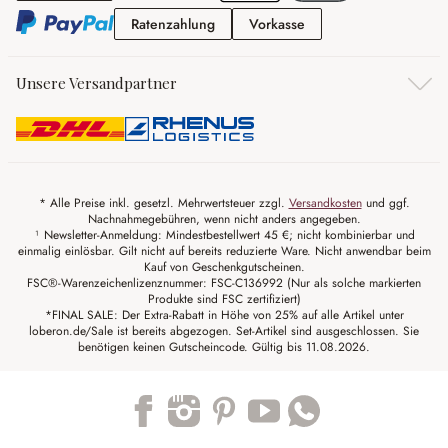
Ratenzahlung
Vorkasse
Ratenzahlung
Vorkasse
Unsere Versandpartner
* Alle Preise inkl. gesetzl. Mehrwertsteuer zzgl.
Versandkosten
und ggf.
Nachnahmegebühren, wenn nicht anders angegeben.
¹ Newsletter-Anmeldung: Mindestbestellwert 45 €; nicht kombinierbar und
einmalig einlösbar. Gilt nicht auf bereits reduzierte Ware. Nicht anwendbar beim
Kauf von Geschenkgutscheinen.
FSC®-Warenzeichenlizenznummer: FSC-C136992 (Nur als solche markierten
Produkte sind FSC zertifiziert)
*FINAL SALE: Der Extra-Rabatt in Höhe von 25% auf alle Artikel unter
loberon.de/Sale ist bereits abgezogen. Set-Artikel sind ausgeschlossen. Sie
benötigen keinen Gutscheincode. Gültig bis 11.08.2026.