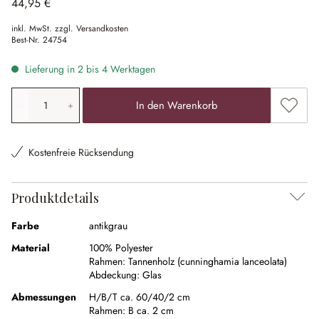
44,95 €
inkl. MwSt. zzgl. Versandkosten
Best-Nr.
24754
Lieferung in 2 bis 4 Werktagen
Produkt Anzahl: Gib den gewünschten Wert ein oder ben
Zum Me
In den Warenkorb
Kostenfreie Rücksendung
Produktdetails
Farbe
antikgrau
Material
100% Polyester
Rahmen:
Tannenholz (cunninghamia lanceolata)
Abdeckung:
Glas
Abmessungen
H/B/T ca. 60/40/2 cm
Rahmen:
B ca. 2 cm