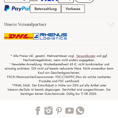
Ratenzahlung
Vorkasse
Ratenzahlung
Vorkasse
Unsere Versandpartner
* Alle Preise inkl. gesetzl. Mehrwertsteuer zzgl.
Versandkosten
und ggf.
Nachnahmegebühren, wenn nicht anders angegeben.
¹ Newsletter-Anmeldung: Mindestbestellwert 45 €; nicht kombinierbar und
einmalig einlösbar. Gilt nicht auf bereits reduzierte Ware. Nicht anwendbar beim
Kauf von Geschenkgutscheinen.
FSC®-Warenzeichenlizenznummer: FSC-C136992 (Nur als solche markierten
Produkte sind FSC zertifiziert)
*FINAL SALE: Der Extra-Rabatt in Höhe von 25% auf alle Artikel unter
loberon.de/Sale ist bereits abgezogen. Set-Artikel sind ausgeschlossen. Sie
benötigen keinen Gutscheincode. Gültig bis 11.08.2026.