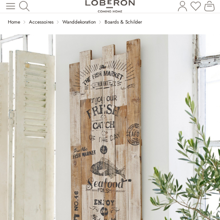
Du has
Wa
Zum Hauptinhalt springen
Home
Accessoires
Wanddekoration
Boards & Schilder