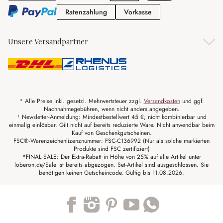
Ratenzahlung
Vorkasse
Ratenzahlung
Vorkasse
Unsere Versandpartner
* Alle Preise inkl. gesetzl. Mehrwertsteuer zzgl.
Versandkosten
und ggf.
Nachnahmegebühren, wenn nicht anders angegeben.
¹ Newsletter-Anmeldung: Mindestbestellwert 45 €; nicht kombinierbar und
einmalig einlösbar. Gilt nicht auf bereits reduzierte Ware. Nicht anwendbar beim
Kauf von Geschenkgutscheinen.
FSC®-Warenzeichenlizenznummer: FSC-C136992 (Nur als solche markierten
Produkte sind FSC zertifiziert)
*FINAL SALE: Der Extra-Rabatt in Höhe von 25% auf alle Artikel unter
loberon.de/Sale ist bereits abgezogen. Set-Artikel sind ausgeschlossen. Sie
benötigen keinen Gutscheincode. Gültig bis 11.08.2026.