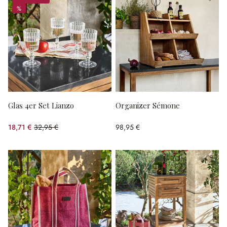
%
%
Glas 4er Set Lianzo
Organizer Sémone
18,71 €
32,95 €
98,95 €
(43.22% gespart)