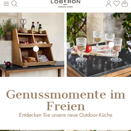
Du has
Wa
Zum Hauptinhalt springen
Genussmomente im
Freien
Entdecken Sie unsere neue Outdoor-Küche