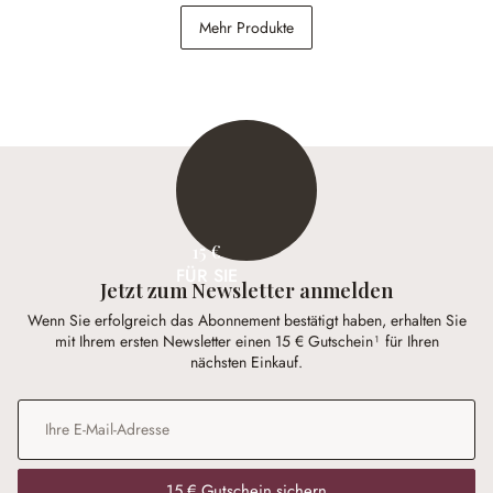
Mehr Produkte
22,46 €
39,95 €
34,95 €
(43.78% gespart)
15 €
FÜR SIE
Jetzt zum Newsletter anmelden
Wenn Sie erfolgreich das Abonnement bestätigt haben, erhalten Sie
mit Ihrem ersten Newsletter einen 15 € Gutschein¹ für Ihren
nächsten Einkauf.
E-Mail-Adresse
*
15 € Gutschein sichern