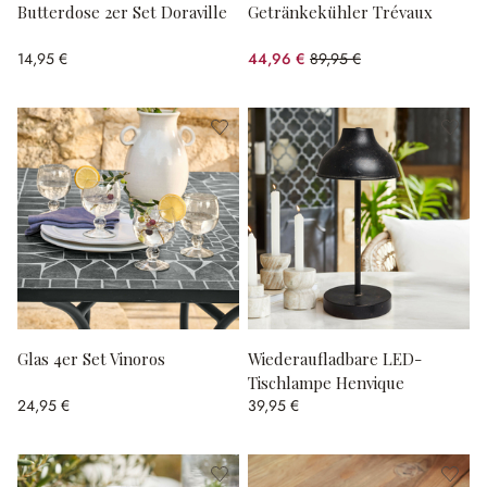
Butterdose 2er Set Doraville
Getränkekühler Trévaux
14,95 €
44,96 €
89,95 €
(50.02% gespart)
Glas 4er Set Vinoros
Wiederaufladbare LED-
Tischlampe Henvique
24,95 €
39,95 €