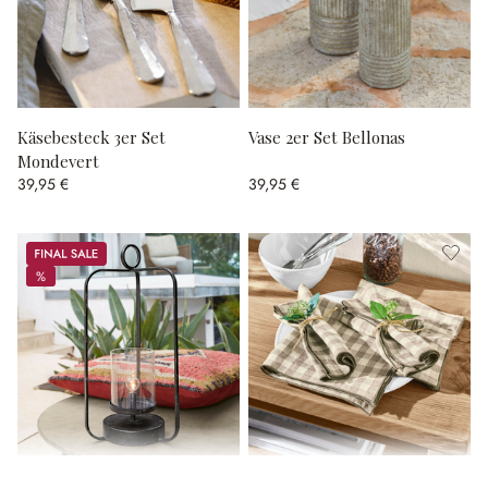
Käsebesteck 3er Set
Vase 2er Set Bellonas
Mondevert
39,95 €
39,95 €
Sale
%
%
LED-Laterne Kivalex
Serviette 4er Set Marrowby