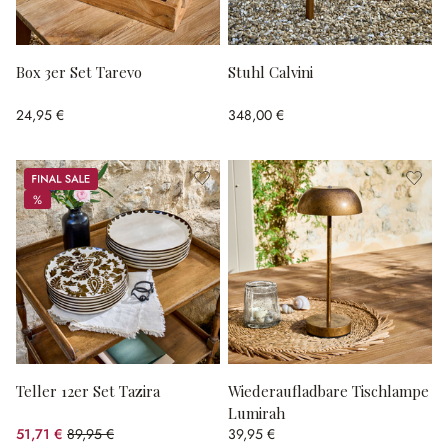
Box 3er Set Tarevo
Stuhl Calvini
24,95 €
348,00 €
Sale
%
%
Teller 12er Set Tazira
Wiederaufladbare Tischlampe
Lumirah
51,71 €
89,95 €
39,95 €
(42.51% gespart)