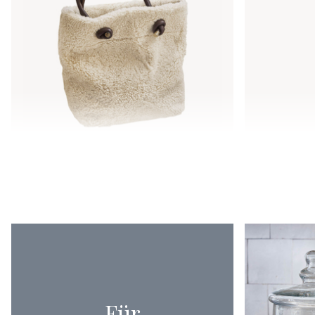
Tasche Tarvin
Schal Bird
98,95 €
28,95 €
Für