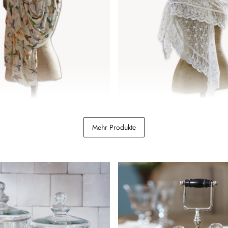
s
Schal Belvéze
Mehr Produkte
14,95 €