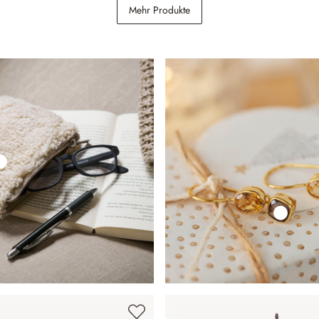
Set Virrans
Windlicht 2er Set Sivalor
Mehr Produkte
98,95 €