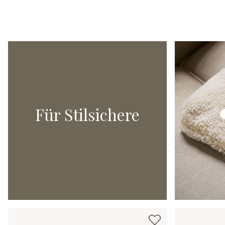
Deko-Stecker 3er Set Nimweth
Kerze 4er 
19,95 €
14,95 €
Für Stilsichere