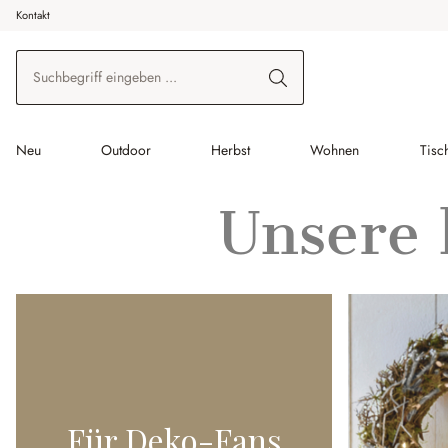
Kontakt
 Hauptinhalt springen
Zur Suche springen
Zur Hauptnavigation springen
Neu
Outdoor
Herbst
Wohnen
Tisc
Unsere 
Für Deko-Fans