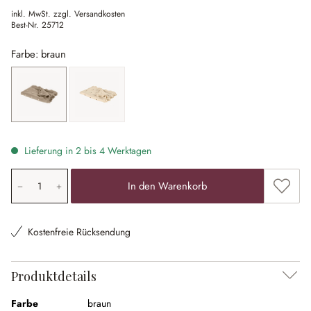
inkl. MwSt. zzgl. Versandkosten
Best-Nr.
25712
Farbe: braun
braun
creme
Lieferung in 2 bis 4 Werktagen
Produkt Anzahl: Gib den gewünschten Wert ein oder ben
Zum Me
In den Warenkorb
Kostenfreie Rücksendung
Produktdetails
Farbe
braun