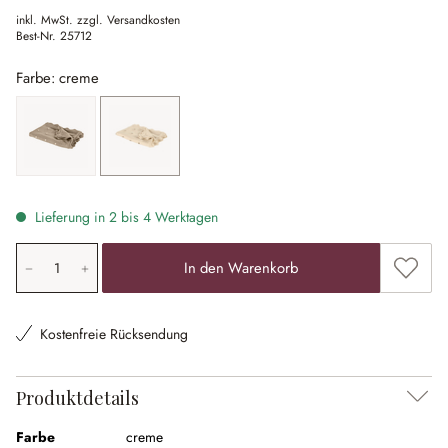
inkl. MwSt. zzgl. Versandkosten
Best-Nr.
25712
Farbe: creme
braun
creme
Lieferung in 2 bis 4 Werktagen
Produkt Anzahl: Gib den gewünschten Wert ein oder ben
Zum Me
In den Warenkorb
Kostenfreie Rücksendung
Produktdetails
Farbe
creme