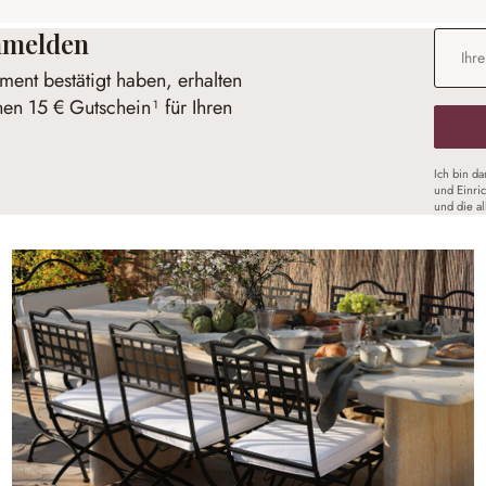
anmelden
E-Mail-
ent bestätigt haben, erhalten
nen 15 € Gutschein¹ für Ihren
Ich bin d
und Einri
und die a