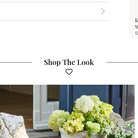
K
W
1
Shop The Look