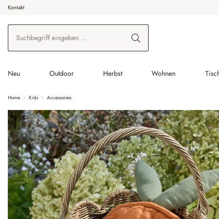
Kontakt
 Hauptinhalt springen
Zur Suche springen
Zur Hauptnavigation springen
Neu
Outdoor
Herbst
Wohnen
Tisc
Home
Kids
Accessoires