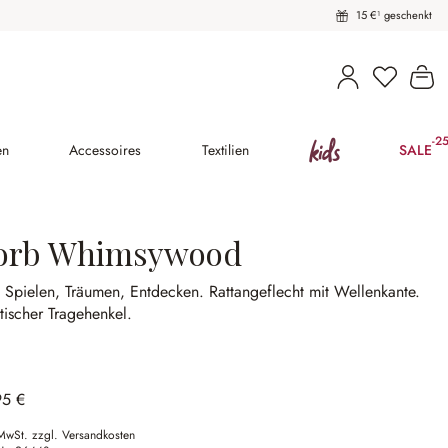
15 €¹ geschenkt
Du hast 
Wa
kids
-2
(25
en
Accessoires
Textilien
SALE
orb Whimsywood
 Spielen, Träumen, Entdecken.
Rattangeflecht mit Wellenkante.
tischer Tragehenkel.
95 €
 MwSt. zzgl. Versandkosten