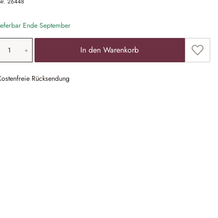
Nr.
26448
eferbar Ende September
odukt Anzahl: Gib den gewünschten Wert ein
Zum Me
In den Warenkorb
Kostenfreie Rücksendung