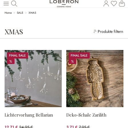
Wa
Zum Hauptinhalt springen
Home
SALE
XMAS
XMAS
Produkte filtern
Sale
Sale
%
%
%
%
Lichtervorhang Bellarian
Deko-Schale Zarilith
12,71 €
24,95 €
3,71 €
7,95 €