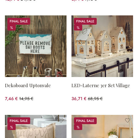
(49.06% gespart)
(53.33% gespart)
Sale
Sale
%
%
%
%
Dekoboard Uptonvale
LED-Laterne 3er Set Village
7,46 €
14,95 €
36,71 €
68,95 €
(50.1% gespart)
(46.76% gespart)
Sale
Sale
%
%
%
%