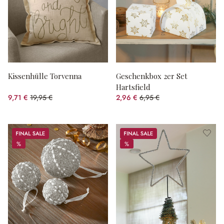
Kissenhülle Torvenna
Geschenkbox 2er Set
Hartsfield
9,71 €
19,95 €
2,96 €
6,95 €
(51.33% gespart)
(57.41% gespart)
Sale
Sale
%
%
%
%