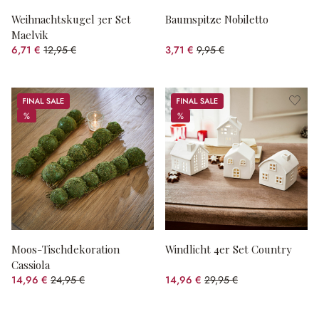
Weihnachtskugel 3er Set
Baumspitze Nobiletto
Maelvik
6,71 €
12,95 €
3,71 €
9,95 €
(48.19% gespart)
(62.71% gespart)
Sale
Sale
%
%
%
%
Moos-Tischdekoration
Windlicht 4er Set Country
Cassiola
14,96 €
24,95 €
14,96 €
29,95 €
(40.04% gespart)
(50.05% gespart)