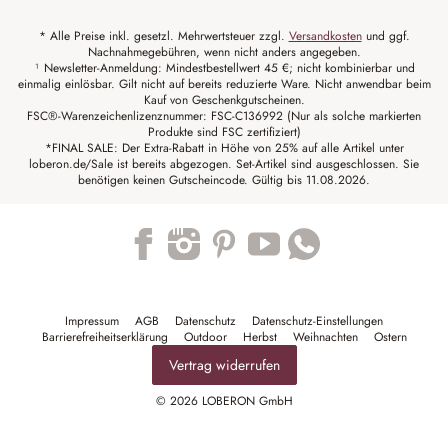
* Alle Preise inkl. gesetzl. Mehrwertsteuer zzgl.
Versandkosten
und ggf.
Nachnahmegebühren, wenn nicht anders angegeben.
¹ Newsletter-Anmeldung: Mindestbestellwert 45 €; nicht kombinierbar und
einmalig einlösbar. Gilt nicht auf bereits reduzierte Ware. Nicht anwendbar beim
Kauf von Geschenkgutscheinen.
FSC®-Warenzeichenlizenznummer: FSC-C136992 (Nur als solche markierten
Produkte sind FSC zertifiziert)
*FINAL SALE: Der Extra-Rabatt in Höhe von 25% auf alle Artikel unter
loberon.de/Sale ist bereits abgezogen. Set-Artikel sind ausgeschlossen. Sie
benötigen keinen Gutscheincode. Gültig bis 11.08.2026.
Trustpilot
Impressum
AGB
Datenschutz
Datenschutz-Einstellungen
Barrierefreiheitserklärung
Outdoor
Herbst
Weihnachten
Ostern
Vertrag widerrufen
© 2026 LOBERON GmbH