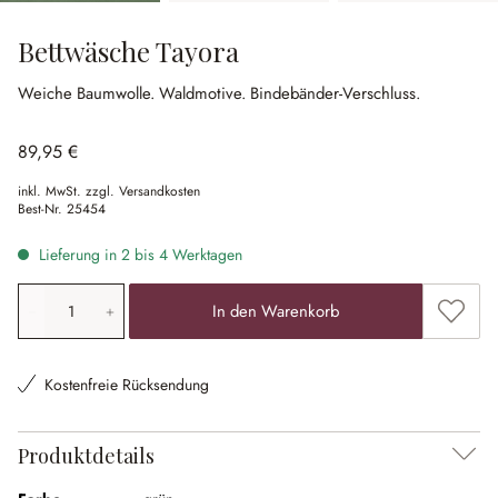
Bettwäsche Tayora
Weiche Baumwolle.
Waldmotive.
Bindebänder-Verschluss.
89,95 €
inkl. MwSt. zzgl. Versandkosten
Best-Nr.
25454
Lieferung in 2 bis 4 Werktagen
Produkt Anzahl: Gib den gewünschten Wert ein oder ben
Zum Me
In den Warenkorb
Kostenfreie Rücksendung
Produktdetails