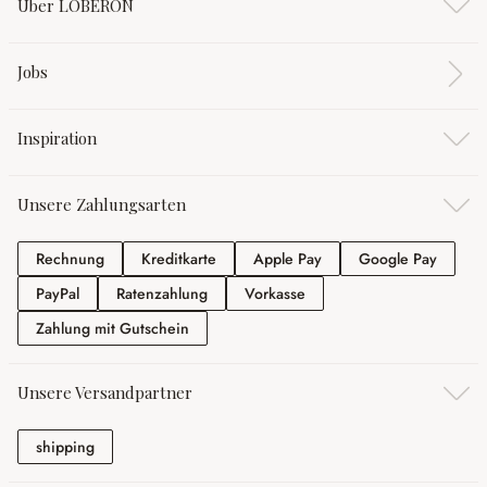
Über LOBERON
Jobs
Inspiration
Unsere Zahlungsarten
Rechnung
Kreditkarte
Apple Pay
Google
Rechnung
Kreditkarte
Apple Pay
Google Pay
PayPal
Ratenzahlung
Vorkasse
PayPal
Ratenzahlung
Vorkasse
Zahlung mit Gutschein
Zahlung mit Gutschein
Unsere Versandpartner
shipping
shipping