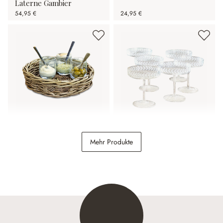
Laterne Gambier
54,95 €
24,95 €
Tablett Duras
Champagnerglas 6er Set
Mehr Produkte
Macomb
26,95 €
44,95 €