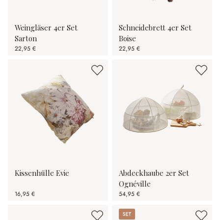
Weingläser 4er Set
Schneidebrett 4er Set
Sarton
Boise
22,95 €
22,95 €
Kissenhülle Evie
Abdeckhaube 2er Set
Ognéville
16,95 €
54,95 €
Set