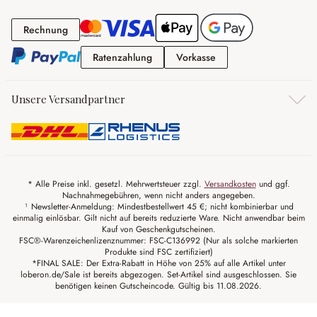
Rechnung
Rechnung
Ratenzahlung
Vorkasse
Ratenzahlung
Vorkasse
Unsere Versandpartner
* Alle Preise inkl. gesetzl. Mehrwertsteuer zzgl.
Versandkosten
und ggf.
Nachnahmegebühren, wenn nicht anders angegeben.
¹ Newsletter-Anmeldung: Mindestbestellwert 45 €; nicht kombinierbar und
einmalig einlösbar. Gilt nicht auf bereits reduzierte Ware. Nicht anwendbar beim
Kauf von Geschenkgutscheinen.
FSC®-Warenzeichenlizenznummer: FSC-C136992 (Nur als solche markierten
Produkte sind FSC zertifiziert)
*FINAL SALE: Der Extra-Rabatt in Höhe von 25% auf alle Artikel unter
loberon.de/Sale ist bereits abgezogen. Set-Artikel sind ausgeschlossen. Sie
benötigen keinen Gutscheincode. Gültig bis 11.08.2026.