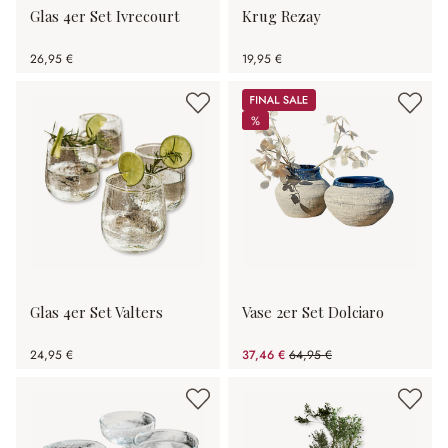
Glas 4er Set Ivrecourt
Krug Rezay
26,95 €
19,95 €
Sale
%
%
Glas 4er Set Valters
Vase 2er Set Dolciaro
24,95 €
37,46 €
64,95 €
(42.32% gespart)