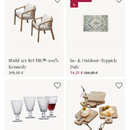
%
%
Stuhl 2er Set FSC®-100%
In- & Outdoor-Teppich
Kennedy
Daly
398,00 €
74,21 €
138,00 €
(46.22% gespart)