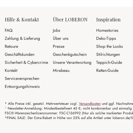
Hilfe & Kontakt
Über LOBERON
Inspiration
FAQ
Jobs
Homestories
Zahlung & Lieferung
Über uns
Deko-Tipps
Retoure
Presse
Shop the Looks
Geschäftskunden
Geschenkgutschein
Stilrichtungen
Sicherheit & Cybercrime
Unsere Verantwortung
Teppich-Guide
Kontakt
Mirabeau
Rattan-Guide
Serviceversprechen
Entsorgungshinweis
* Alle Preise inkl. gesetzl. Mehrwertsteuer zzgl.
Versandkosten
und ggf. Nachnahme
¹ Newsletter-Anmeldung: Mindestbestellwert 45 €; nicht kombinierbar und einmalig 
FSC®-Warenzeichenlizenznummer: FSC-C136992 (Nur als solche markierten Produkte 
*FINAL SALE: Der Extra-Rabatt in Höhe von 25% auf alle Artikel unter loberon.de/S