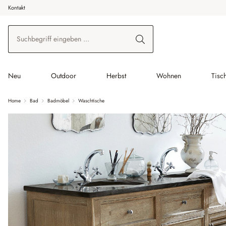
Kontakt
 Hauptinhalt springen
Zur Suche springen
Zur Hauptnavigation springen
Neu
Outdoor
Herbst
Wohnen
Tisc
Home
Bad
Badmöbel
Waschtische