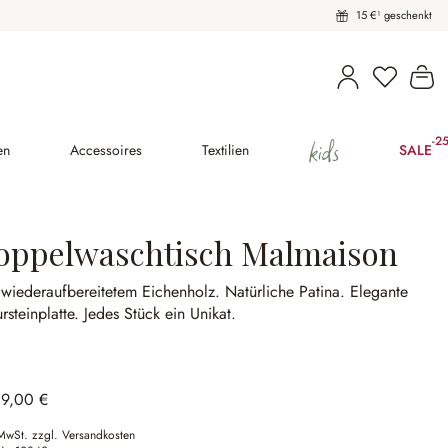
15 €¹ geschenkt
Du hast 
Wa
kids
-2
(2
en
Accessoires
Textilien
SALE
oppelwaschtisch Malmaison
 wiederaufbereitetem Eichenholz.
Natürliche Patina.
Elegante
rsteinplatte.
Jedes Stück ein Unikat.
89,00 €
 MwSt. zzgl. Versandkosten