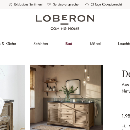
Exklusives Sortiment
Serviceversprechen
21 Tage Rückgaberecht
h & Küche
Schlafen
Bad
Möbel
Leucht
D
Aus
Natu
1.9
inkl.