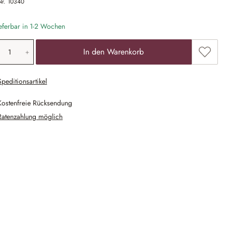
Nr.
10340
eferbar in 1-2 Wochen
odukt Anzahl: Gib den gewünschten Wert ein
Zum Me
In den Warenkorb
Speditionsartikel
Kostenfreie Rücksendung
Ratenzahlung möglich