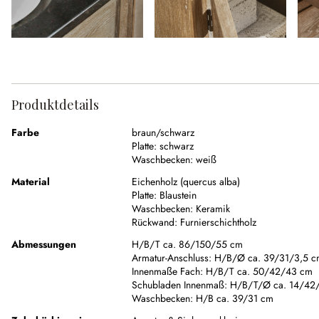
Produktdetails
Farbe
braun/schwarz
Platte:
schwarz
Waschbecken:
weiß
Material
Eichenholz (quercus alba)
Platte:
Blaustein
Waschbecken:
Keramik
Rückwand:
Furnierschichtholz
Abmessungen
H/B/T ca. 86/150/55 cm
Armatur-Anschluss:
H/B/Ø ca. 39/31/3,5 c
Innenmaße Fach:
H/B/T ca. 50/42/43 cm
Schubladen Innenmaß:
H/B/T/Ø ca. 14/42
Waschbecken:
H/B ca. 39/31 cm