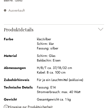
Best-Nr.
13845
Ausverkauft
Produktdetails
Farbe
klar/silber
Schirm:
klar
Fassung:
silber
Material
Schirm:
Glas
Baldachin:
Eisen
Abmessungen
H/B/T ca. 37/18/32 cm
Kabel:
B ca. 100 cm
Zubehörhinweis
Für je ein Leuchtmittel (exklusive)
Technische Details
Fassung:
E14
Stromverbrauch:
max. 40 Watt
Gewicht
Gesamtgewicht ca. 1 kg
Hinweise zur Produktsicherheit