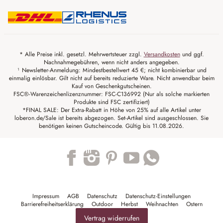
* Alle Preise inkl. gesetzl. Mehrwertsteuer zzgl.
Versandkosten
und ggf.
Nachnahmegebühren, wenn nicht anders angegeben.
¹ Newsletter-Anmeldung: Mindestbestellwert 45 €; nicht kombinierbar und
einmalig einlösbar. Gilt nicht auf bereits reduzierte Ware. Nicht anwendbar beim
Kauf von Geschenkgutscheinen.
FSC®-Warenzeichenlizenznummer: FSC-C136992 (Nur als solche markierten
Produkte sind FSC zertifiziert)
*FINAL SALE: Der Extra-Rabatt in Höhe von 25% auf alle Artikel unter
loberon.de/Sale ist bereits abgezogen. Set-Artikel sind ausgeschlossen. Sie
benötigen keinen Gutscheincode. Gültig bis 11.08.2026.
Trustpilot
Impressum
AGB
Datenschutz
Datenschutz-Einstellungen
Barrierefreiheitserklärung
Outdoor
Herbst
Weihnachten
Ostern
Vertrag widerrufen