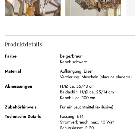
Produktdetails
Farbe
beige/braun
Kabel:
schwarz
Material
Aufhängung:
Eisen
Verzierung:
Muscheln (placuna placenta)
Abmessungen
H/Ø ca. 55/43 cm
Baldachin:
H/Ø ca. 25/14 cm
Kabel:
L ca. 100 cm
Zubehörhinweis
Für ein Leuchtmittel (exklusive)
Technische Details
Fassung:
E14
Stromverbrauch:
max. 40 Watt
Schutzklasse:
IP 20