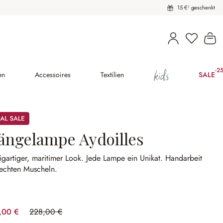
15 €¹ geschenkt
Du hast 
Wa
kids
-2
(25
en
Accessoires
Textilien
SALE
ängelampe Aydoilles
igartiger, maritimer Look.
Jede Lampe ein Unikat.
Handarbeit
echten Muscheln.
,00 €
228,00 €
(26.32% gespart)