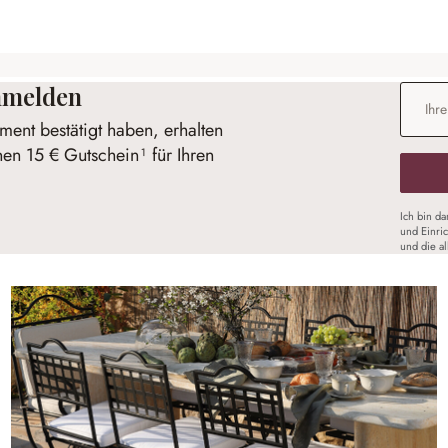
anmelden
E-Mail-
ent bestätigt haben, erhalten
nen 15 € Gutschein¹ für Ihren
Ich bin d
und Einri
und die a