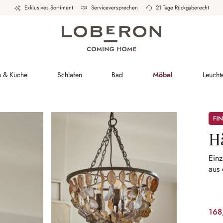
Exklusives Sortiment
Serviceversprechen
21 Tage Rückgaberecht
h & Küche
Schlafen
Bad
Möbel
Leucht
Sale
H
Einz
aus 
168