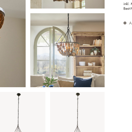
inkl.
Best-
Au