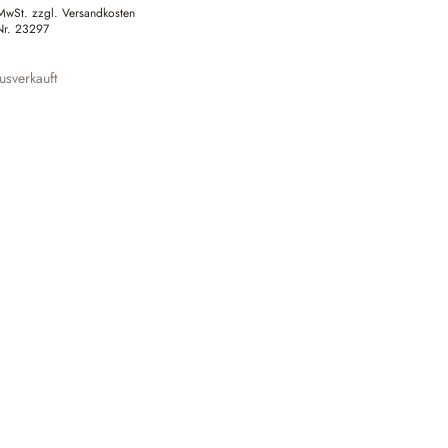
 MwSt. zzgl. Versandkosten
Nr.
23297
sverkauft