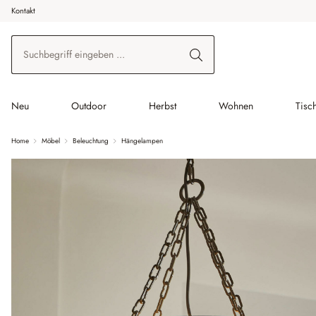
Kontakt
 Hauptinhalt springen
Zur Suche springen
Zur Hauptnavigation springen
Neu
Outdoor
Herbst
Wohnen
Tisc
Home
Möbel
Beleuchtung
Hängelampen