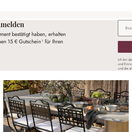
anmelden
E-Mail-
ent bestätigt haben, erhalten
nen 15 € Gutschein¹ für Ihren
Ich bin d
und Einri
und die a