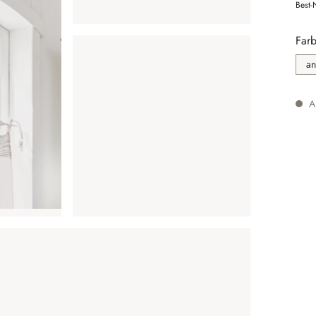
Best-
Farb
an
Au