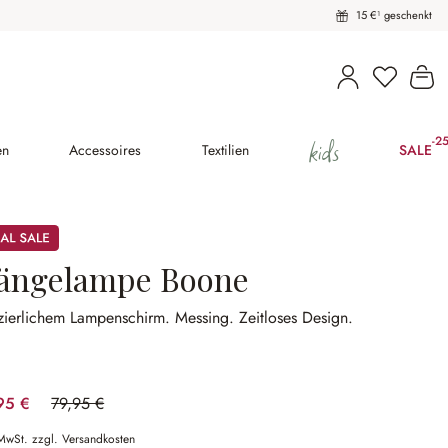
15 €¹ geschenkt
Wa
kids
-2
(25
en
Accessoires
Textilien
SALE
ängelampe Boone
 zierlichem Lampenschirm.
Messing.
Zeitloses Design.
95 €
79,95 €
(25.02% gespart)
 MwSt. zzgl. Versandkosten