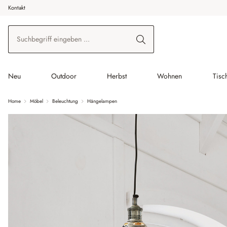
Kontakt
 Hauptinhalt springen
Zur Suche springen
Zur Hauptnavigation springen
Neu
Outdoor
Herbst
Wohnen
Tisc
Home
Möbel
Beleuchtung
Hängelampen