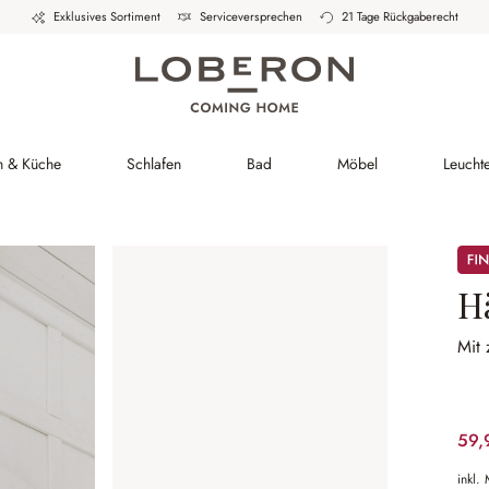
Exklusives Sortiment
Serviceversprechen
21 Tage Rückgaberecht
h & Küche
Schlafen
Bad
Möbel
Leucht
Sale
H
Mit
59,
inkl.