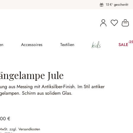
15 €¹ geschenkt
Du hast 
Wa
kids
-2
(25
en
Accessoires
Textilien
SALE
ängelampe Jule
ung aus Messing mit Antiksilber-Finish.
Im Stil antiker
gelampen.
Schirm aus solidem Glas.
,00 €
 MwSt. zzgl. Versandkosten