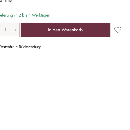
Nr.
11116
eferung in 2 bis 4 Werktagen
odukt Anzahl: Gib den gewünschten Wert ein
Zum Me
In den Warenkorb
Kostenfreie Rücksendung