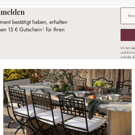
anmelden
E-Mail-
ent bestätigt haben, erhalten
nen 15 € Gutschein¹ für Ihren
Ich bin d
und Einri
und die a