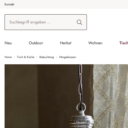
Kontakt
 Hauptinhalt springen
Zur Suche springen
Zur Hauptnavigation springen
Neu
Outdoor
Herbst
Wohnen
Tisc
Home
Tisch & Küche
Beleuchtung
Hängelampen