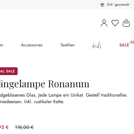
15 €¹ geschenkt
Du hast 
Wa
kids
-2
(25
en
Accessoires
Textilien
SALE
ängelampe Ronanum
dgeblasenes Glas.
Jede Lampe ein Unikat.
Gestell traditionelles
miedeeisen.
Inkl. rustikaler Kette.
95 €
118,00 €
(23.77% gespart)