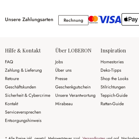
Unsere Zahlungsarten
Rechnung
Rechnung
Hilfe & Kontakt
Über LOBERON
Inspiration
FAQ
Jobs
Homestories
Zahlung & Lieferung
Über uns
Deko-Tipps
Retoure
Presse
Shop the Looks
Geschäftskunden
Geschenkgutschein
Stilrichtungen
Sicherheit & Cybercrime
Unsere Verantwortung
Teppich-Guide
Kontakt
Mirabeau
Rattan-Guide
Serviceversprechen
Entsorgungshinweis
* Alle Preise inkl. gesetzl. Mehrwertsteuer zzgl.
Versandkosten
und ggf. Nachnahme