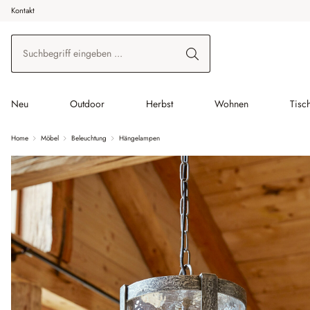
Kontakt
 Hauptinhalt springen
Zur Suche springen
Zur Hauptnavigation springen
Neu
Outdoor
Herbst
Wohnen
Tisc
Home
Möbel
Beleuchtung
Hängelampen