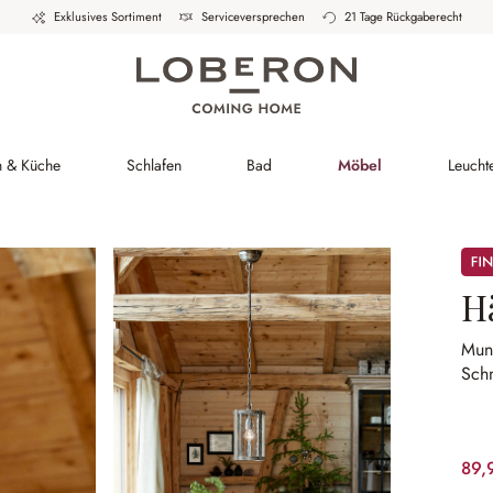
Exklusives Sortiment
Serviceversprechen
21 Tage Rückgaberecht
h & Küche
Schlafen
Bad
Möbel
Leucht
Sale
H
Mun
Sch
89,