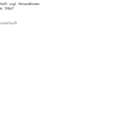
 MwSt. zzgl. Versandkosten
Nr.
19867
sverkauft