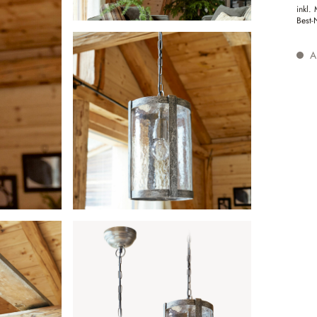
inkl.
Best-
Au