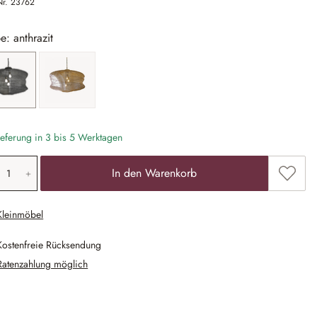
Nr.
23762
e: anthrazit
anthrazit
gold
eferung in 3 bis 5 Werktagen
odukt Anzahl: Gib den gewünschten Wert ein
Zum Me
In den Warenkorb
Kleinmöbel
Kostenfreie Rücksendung
Ratenzahlung möglich