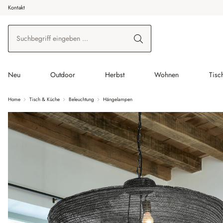
Kontakt
 Hauptinhalt springen
Zur Suche springen
Zur Hauptnavigation springen
Neu
Outdoor
Herbst
Wohnen
Tisc
Home
Tisch & Küche
Beleuchtung
Hängelampen