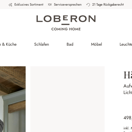
Exklusives Sortiment
Serviceversprechen
21 Tage Rückgaberecht
h & Küche
Schlafen
Bad
Möbel
Leucht
H
Auf
Lich
498
inkl.