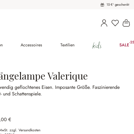
15 €¹ geschenkt
Wa
kids
-2
(25
en
Accessoires
Textilien
SALE
ängelampe Valerique
wendig geflochtenes Eisen.
Imposante Größe.
Faszinierende
t- und Schattenspiele.
,00 €
 MwSt. zzgl. Versandkosten