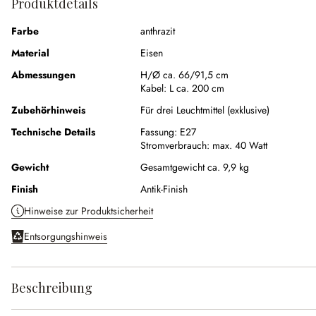
Produktdetails
Farbe
anthrazit
Material
Eisen
Abmessungen
H/Ø ca. 66/91,5 cm
Kabel:
L ca. 200 cm
Zubehörhinweis
Für drei Leuchtmittel (exklusive)
Technische Details
Fassung:
E27
Stromverbrauch:
max. 40 Watt
Gewicht
Gesamtgewicht ca. 9,9 kg
Finish
Antik-Finish
Hinweise zur Produktsicherheit
Entsorgungshinweis
Beschreibung