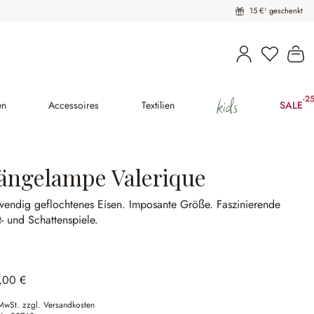
15 €¹ geschenkt
Wa
kids
-2
(25
en
Accessoires
Textilien
SALE
ängelampe Valerique
wendig geflochtenes Eisen.
Imposante Größe.
Faszinierende
t- und Schattenspiele.
,00 €
 MwSt. zzgl. Versandkosten