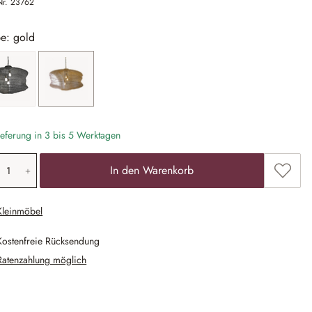
Nr.
23762
e: gold
anthrazit
gold
eferung in 3 bis 5 Werktagen
odukt Anzahl: Gib den gewünschten Wert ein
Zum Me
In den Warenkorb
Kleinmöbel
Kostenfreie Rücksendung
Ratenzahlung möglich