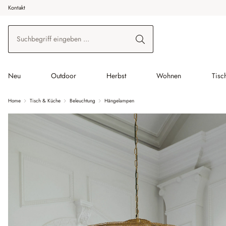
Kontakt
 Hauptinhalt springen
Zur Suche springen
Zur Hauptnavigation springen
Neu
Outdoor
Herbst
Wohnen
Tisc
Home
Tisch & Küche
Beleuchtung
Hängelampen