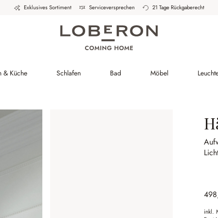
Exklusives Sortiment
Serviceversprechen
21 Tage Rückgaberecht
h & Küche
Schlafen
Bad
Möbel
Leucht
H
Auf
Lich
498
inkl.