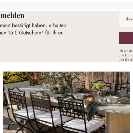
anmelden
E-Mail-
ent bestätigt haben, erhalten
nen 15 € Gutschein¹ für Ihren
Ich bin d
und Einri
und die a