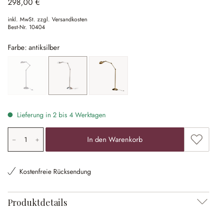
298,00 €
inkl. MwSt. zzgl. Versandkosten
Best-Nr.
10404
Farbe: antiksilber
antikschwarz
(Diese Option ist zurzeit nicht verfügbar.)
antiksilber
messing
Lieferung in 2 bis 4 Werktagen
Produkt Anzahl: Gib den gewünschten Wert ein oder ben
Zum Me
In den Warenkorb
Kostenfreie Rücksendung
Produktdetails