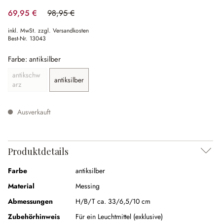
69,95 €
98,95 €
(29.31% gespart)
inkl. MwSt. zzgl. Versandkosten
Best-Nr.
13043
Farbe: antiksilber
antikschw
antiksilber
(Diese Option ist zurzeit nicht verfügbar.)
(Diese Option ist zurzeit nicht verfügbar.)
arz
Ausverkauft
Produktdetails
Farbe
antiksilber
Material
Messing
Abmessungen
H/B/T ca. 33/6,5/10 cm
Zubehörhinweis
Für ein Leuchtmittel (exklusive)