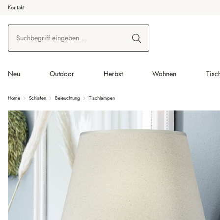
Kontakt
 Hauptinhalt springen
Zur Suche springen
Zur Hauptnavigation springen
Neu
Outdoor
Herbst
Wohnen
Tisc
Home
Schlafen
Beleuchtung
Tischlampen