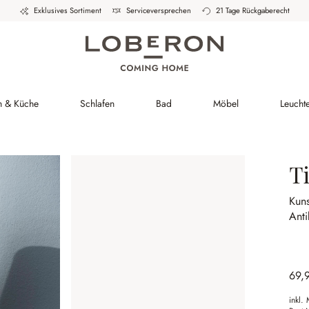
Exklusives Sortiment
Serviceversprechen
21 Tage Rückgaberecht
h & Küche
Schlafen
Bad
Möbel
Leucht
T
Kuns
Anti
69,
inkl.