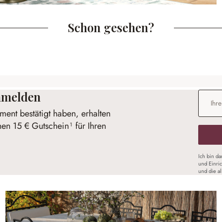
Schon gesehen?
anmelden
E-Mail-
ent bestätigt haben, erhalten
nen 15 € Gutschein¹ für Ihren
Ich bin d
und Einri
und die a