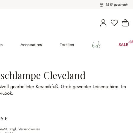
15 €¹ geschenkt
Wa
kids
-2
(25
en
Accessoires
Textilien
SALE
ischlampe Cleveland
tvoll gearbeiteter Keramikfuß.
Grob gewebter Leinenschirm.
Im
k-Look.
95 €
 MwSt. zzgl. Versandkosten