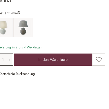
Nr.
18123
e: antikweiß
antikweiß
grau
eferung in 2 bis 4 Werktagen
odukt Anzahl: Gib den gewünschten Wert ein
Zum Me
In den Warenkorb
Kostenfreie Rücksendung