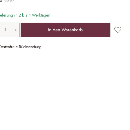
Nr.
22083
eferung in 2 bis 4 Werktagen
odukt Anzahl: Gib den gewünschten Wert ein
Zum Me
In den Warenkorb
Kostenfreie Rücksendung