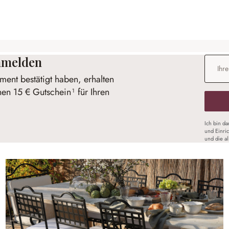
anmelden
E-Mail-
ent bestätigt haben, erhalten
nen 15 € Gutschein¹ für Ihren
Ich bin d
und Einri
und die a