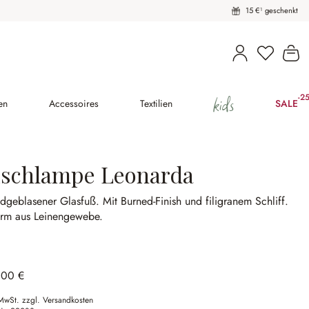
15 €¹ geschenkt
Du hast 
Wa
kids
-2
(2
en
Accessoires
Textilien
SALE
ischlampe Leonarda
dgeblasener Glasfuß.
Mit Burned-Finish und filigranem Schliff.
irm aus Leinengewebe.
,00 €
 MwSt. zzgl. Versandkosten