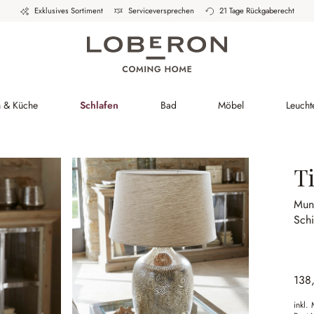
Exklusives Sortiment
Serviceversprechen
21 Tage Rückgaberecht
h & Küche
Schlafen
Bad
Möbel
Leucht
T
Mun
Sch
138
inkl.