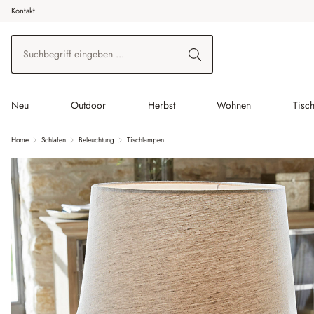
Kontakt
 Hauptinhalt springen
Zur Suche springen
Zur Hauptnavigation springen
Neu
Outdoor
Herbst
Wohnen
Tisc
Home
Schlafen
Beleuchtung
Tischlampen