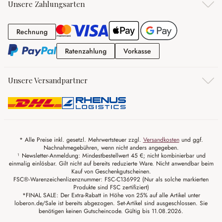
Unsere Zahlungsarten
Rechnung
Rechnung
Ratenzahlung
Vorkasse
Ratenzahlung
Vorkasse
Unsere Versandpartner
* Alle Preise inkl. gesetzl. Mehrwertsteuer zzgl.
Versandkosten
und ggf.
Nachnahmegebühren, wenn nicht anders angegeben.
¹ Newsletter-Anmeldung: Mindestbestellwert 45 €; nicht kombinierbar und
einmalig einlösbar. Gilt nicht auf bereits reduzierte Ware. Nicht anwendbar beim
Kauf von Geschenkgutscheinen.
FSC®-Warenzeichenlizenznummer: FSC-C136992 (Nur als solche markierten
Produkte sind FSC zertifiziert)
*FINAL SALE: Der Extra-Rabatt in Höhe von 25% auf alle Artikel unter
loberon.de/Sale ist bereits abgezogen. Set-Artikel sind ausgeschlossen. Sie
benötigen keinen Gutscheincode. Gültig bis 11.08.2026.