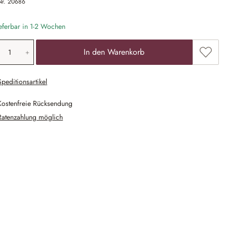
Nr.
20686
eferbar in 1-2 Wochen
odukt Anzahl: Gib den gewünschten Wert ein
Zum Me
In den Warenkorb
Speditionsartikel
Kostenfreie Rücksendung
Ratenzahlung möglich