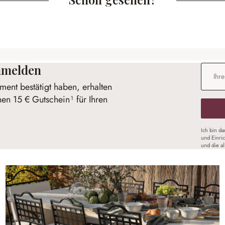
anmelden
E-Mail-
ent bestätigt haben, erhalten
nen 15 € Gutschein¹ für Ihren
Ich bin d
und Einri
und die a