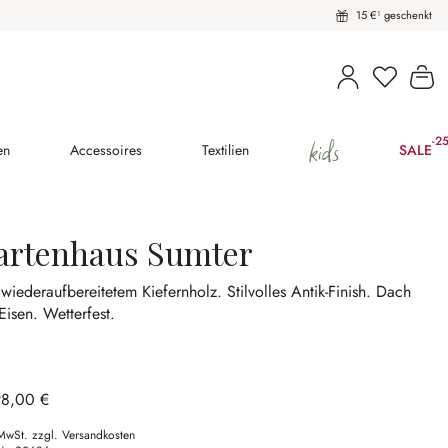
15 €¹ geschenkt
Du hast 
Wa
kids
-2
(2
en
Accessoires
Textilien
SALE
artenhaus Sumter
wiederaufbereitetem Kiefernholz.
Stilvolles Antik-Finish.
Dach
Eisen.
Wetterfest.
98,00 €
 MwSt. zzgl. Versandkosten