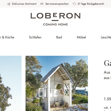
Exklusives Sortiment
Serviceversprechen
21 Tage Rückgaberecht
h & Küche
Schlafen
Bad
Möbel
Leucht
G
Aus 
aus 
1.5
inkl.