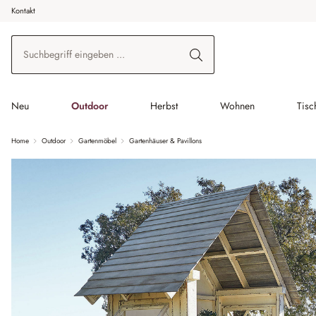
Kontakt
 Hauptinhalt springen
Zur Suche springen
Zur Hauptnavigation springen
Neu
Outdoor
Herbst
Wohnen
Tisc
Home
Outdoor
Gartenmöbel
Gartenhäuser & Pavillons