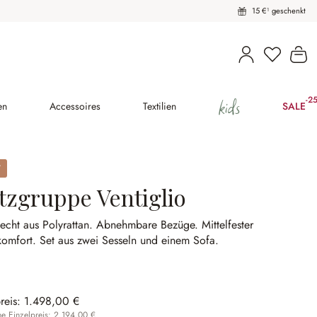
15 €¹ geschenkt
Du hast 
Wa
kids
-2
(2
en
Accessoires
Textilien
SALE
itzgruppe Ventiglio
echt aus Polyrattan.
Abnehmbare Bezüge.
Mittelfester
komfort.
Set aus zwei Sesseln und einem Sofa.
reis:
1.498,00 €
 Einzelpreis: 2.194,00 €