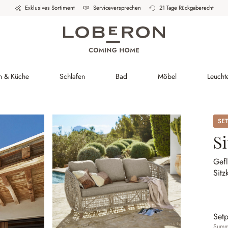
Exklusives Sortiment
Serviceversprechen
21 Tage Rückgaberecht
h & Küche
Schlafen
Bad
Möbel
Leucht
Set
S
Gefl
Sitz
Setp
Summe