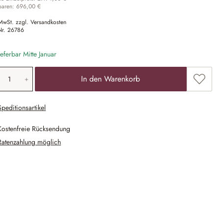
paren: 696,00 €
 MwSt. zzgl. Versandkosten
Nr.
26786
eferbar Mitte Januar
odukt Anzahl: Gib den gewünschten Wert ein
Zum Me
In den Warenkorb
Speditionsartikel
Kostenfreie Rücksendung
Ratenzahlung möglich