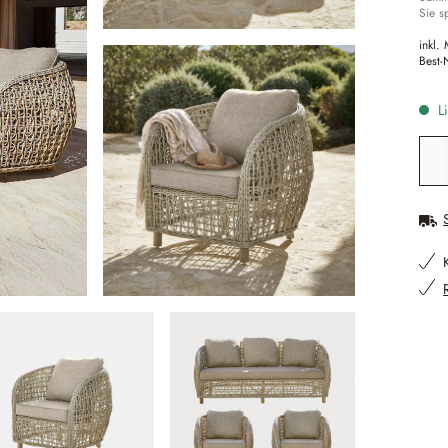
Sie s
inkl.
Best-
Li
Pr