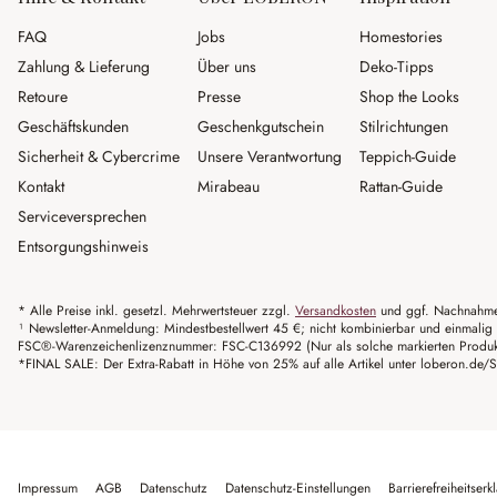
FAQ
Jobs
Homestories
Zahlung & Lieferung
Über uns
Deko-Tipps
Retoure
Presse
Shop the Looks
Geschäftskunden
Geschenkgutschein
Stilrichtungen
Sicherheit & Cybercrime
Unsere Verantwortung
Teppich-Guide
Kontakt
Mirabeau
Rattan-Guide
Serviceversprechen
Entsorgungshinweis
* Alle Preise inkl. gesetzl. Mehrwertsteuer zzgl.
Versandkosten
und ggf. Nachnahme
¹ Newsletter-Anmeldung: Mindestbestellwert 45 €; nicht kombinierbar und einmalig 
FSC®-Warenzeichenlizenznummer: FSC-C136992 (Nur als solche markierten Produkte 
*FINAL SALE: Der Extra-Rabatt in Höhe von 25% auf alle Artikel unter loberon.de/S
Impressum
AGB
Datenschutz
Datenschutz-Einstellungen
Barrierefreiheitserk