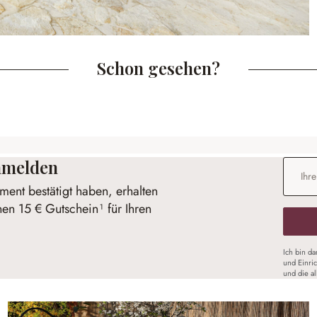
Schon gesehen?
anmelden
E-Mail-
ent bestätigt haben, erhalten
nen 15 € Gutschein¹ für Ihren
Ich bin d
und Einri
und die a