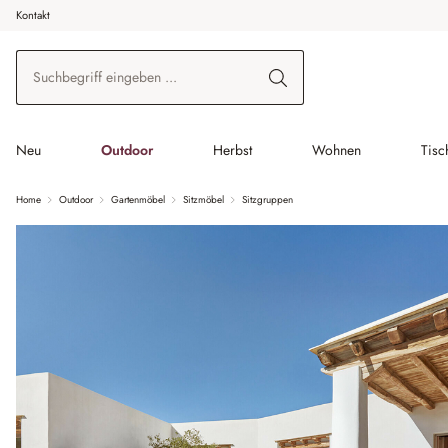
Kontakt
 Hauptinhalt springen
Zur Suche springen
Zur Hauptnavigation springen
Neu
Outdoor
Herbst
Wohnen
Tisc
Home
Outdoor
Gartenmöbel
Sitzmöbel
Sitzgruppen