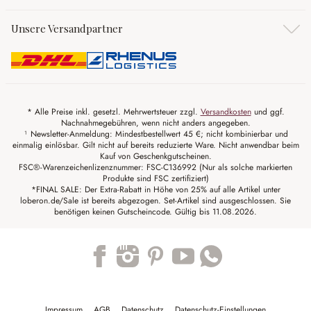
Unsere Versandpartner
* Alle Preise inkl. gesetzl. Mehrwertsteuer zzgl.
Versandkosten
und ggf.
Nachnahmegebühren, wenn nicht anders angegeben.
¹ Newsletter-Anmeldung: Mindestbestellwert 45 €; nicht kombinierbar und
einmalig einlösbar. Gilt nicht auf bereits reduzierte Ware. Nicht anwendbar beim
Kauf von Geschenkgutscheinen.
FSC®-Warenzeichenlizenznummer: FSC-C136992 (Nur als solche markierten
Produkte sind FSC zertifiziert)
*FINAL SALE: Der Extra-Rabatt in Höhe von 25% auf alle Artikel unter
loberon.de/Sale ist bereits abgezogen. Set-Artikel sind ausgeschlossen. Sie
benötigen keinen Gutscheincode. Gültig bis 11.08.2026.
Trustpilot
Impressum
AGB
Datenschutz
Datenschutz-Einstellungen