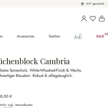
15 €¹ geschenkt
Du hast 
Wa
kids
-2
(25
en
Accessoires
Textilien
SALE
üchenblock Cambria
ikales Tannenholz.
White-Whashed-Finish & Wachs.
wertiger Blaustein.
Robust & alltagstauglich.
98,00 €
 MwSt. zzgl. Versandkosten