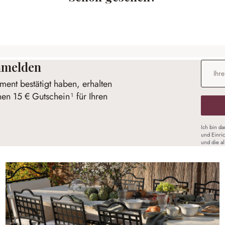
anmelden
E-Mail-
ent bestätigt haben, erhalten
nen 15 € Gutschein¹ für Ihren
Ich bin d
und Einri
und die a