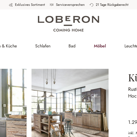
Exklusives Sortiment
Serviceversprechen
21 Tage Rückgaberecht
h & Küche
Schlafen
Bad
Möbel
Leucht
K
Rust
Hoch
1.2
inkl.