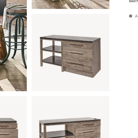
Best-
Au