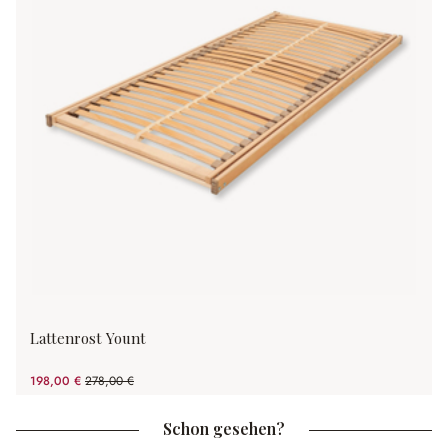
Lattenrost Yount
198,00 €
278,00 €
(28.78% gespart)
Schon gesehen?