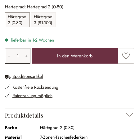
Härtegrad: Härtegrad 2 (0-80)
Härtegrad
Härtegrad
2 (0-80)
3 (81-100)
lieferbar in 1-2 Wochen
Produkt Anzahl: Gib den gewünschten Wert ein oder ben
Zum Me
In den Warenkorb
Speditionsartikel
Kostenfreie Rücksendung
Ratenzahlung möglich
Produktdetails
Farbe
Härtegrad 2 (0-80)
Material
7-Zonen-Taschenfederkern