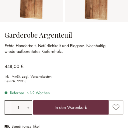
Garderobe Argenteuil
Echte Handarbeit.
Natürlichkeit und Eleganz.
Nachhaltig
wiederaufbereitetes Kiefernholz.
448,00 €
inkl. MwSt. zzgl. Versandkosten
Best-Nr.
22318
lieferbar in 1-2 Wochen
Produkt Anzahl: Gib den gewünschten Wert ein oder ben
Zum Me
In den Warenkorb
Speditionsartikel