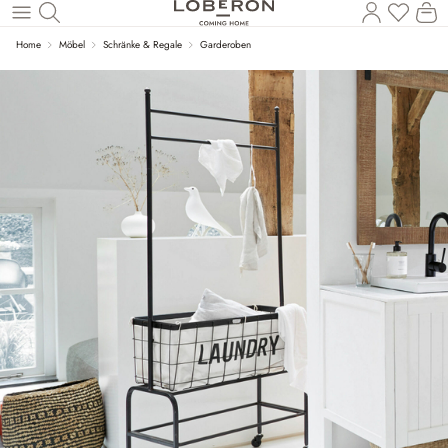
Du has
Wa
Zum Hauptinhalt springen
Home
Möbel
Schränke & Regale
Garderoben