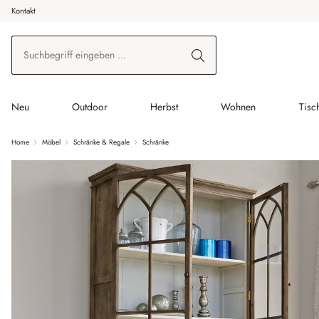
Kontakt
 Hauptinhalt springen
Zur Suche springen
Zur Hauptnavigation springen
Neu
Outdoor
Herbst
Wohnen
Tisc
Home
Möbel
Schränke & Regale
Schränke