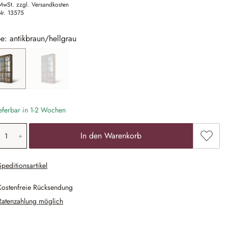
 MwSt. zzgl. Versandkosten
Nr.
13575
e: antikbraun/hellgrau
antikbraun/hellgrau
graubraun/weiß
(Diese Option ist zurzeit nicht verfügbar.)
eferbar in 1-2 Wochen
odukt Anzahl: Gib den gewünschten Wert ein
Zum Me
In den Warenkorb
Speditionsartikel
Kostenfreie Rücksendung
Ratenzahlung möglich