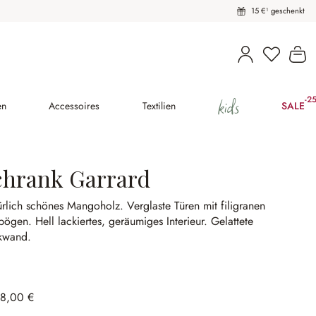
15 €¹ geschenkt
Wa
kids
-2
(25
en
Accessoires
Textilien
SALE
chrank Garrard
ürlich schönes Mangoholz.
Verglaste Türen mit filigranen
rbögen.
Hell lackiertes, geräumiges Interieur.
Gelattete
kwand.
98,00 €