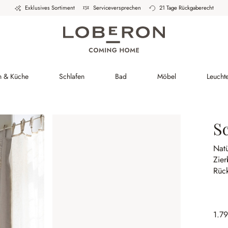
Exklusives Sortiment
Serviceversprechen
21 Tage Rückgaberecht
h & Küche
Schlafen
Bad
Möbel
Leucht
S
Nat
Zie
Rüc
1.7