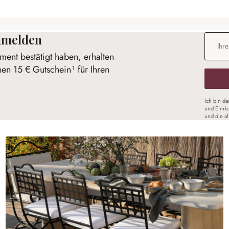
anmelden
E-Mail-
ent bestätigt haben, erhalten
nen 15 € Gutschein¹ für Ihren
Ich bin d
und Einri
und die a