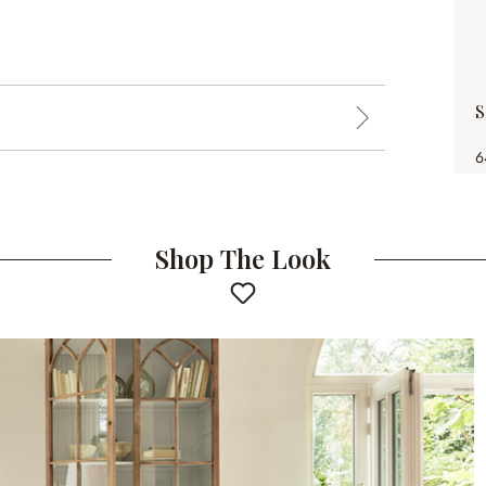
S
6
Shop The Look