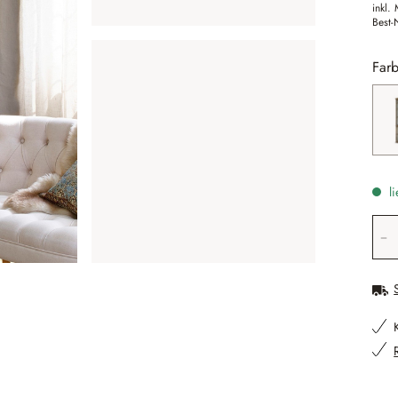
inkl.
Best-
Farb
li
Pr