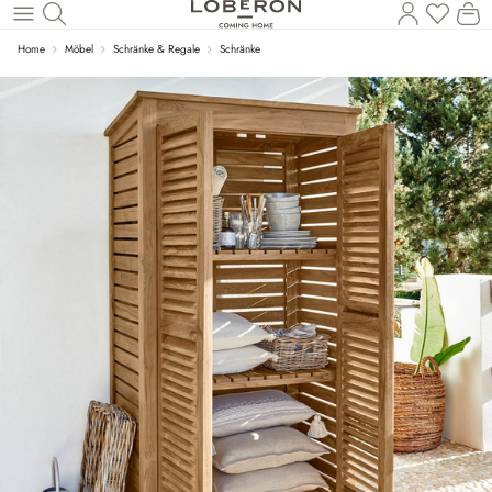
Du has
Wa
Zum Hauptinhalt springen
Home
Möbel
Schränke & Regale
Schränke