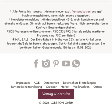
* Alle Preise inkl. gesetzl. Mehrwertsteuer zzgl.
Versandkosten
und ggf.
Nachnahmegebühren, wenn nicht anders angegeben.
¹ Newsletter-Anmeldung: Mindestbestellwert 45 €; nicht kombinierbar und
einmalig einlösbar. Gilt nicht auf bereits reduzierte Ware. Nicht anwendbar beim
Kauf von Geschenkgutscheinen.
FSC®-Warenzeichenlizenznummer: FSC-C136992 (Nur als solche markierten
Produkte sind FSC zertifiziert)
*FINAL SALE: Der Extra-Rabatt in Höhe von 25% auf alle Artikel unter
loberon.de/Sale ist bereits abgezogen. Set-Artikel sind ausgeschlossen. Sie
benötigen keinen Gutscheincode. Gültig bis 11.08.2026.
Trustpilot
Impressum
AGB
Datenschutz
Datenschutz-Einstellungen
Barrierefreiheitserklärung
Outdoor
Herbst
Weihnachten
Ostern
Vertrag widerrufen
© 2026 LOBERON GmbH