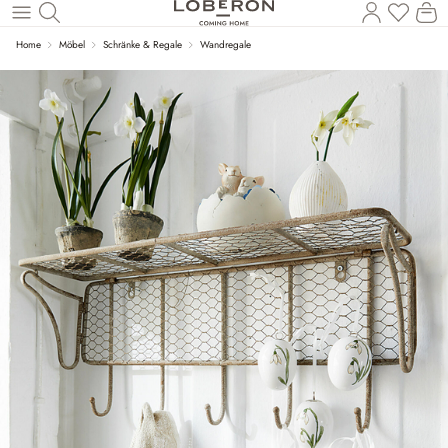
Du has
Wa
Zum Hauptinhalt springen
Home
Möbel
Schränke & Regale
Wandregale