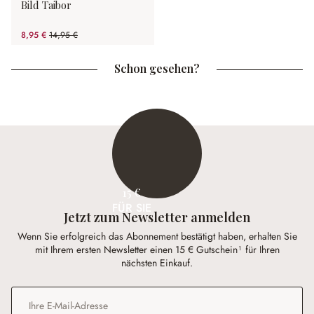
Bild Taibor
8,95 €
14,95 €
(40.13% gespart)
Schon gesehen?
15 €
FÜR SIE
Jetzt zum Newsletter anmelden
Wenn Sie erfolgreich das Abonnement bestätigt haben, erhalten Sie
mit Ihrem ersten Newsletter einen 15 € Gutschein¹ für Ihren
nächsten Einkauf.
E-Mail-Adresse
*