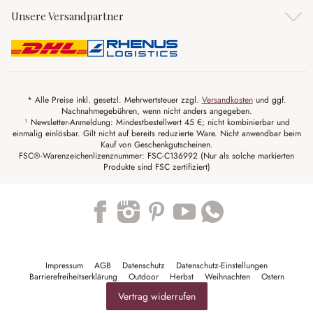
Unsere Versandpartner
* Alle Preise inkl. gesetzl. Mehrwertsteuer zzgl.
Versandkosten
und ggf.
Nachnahmegebühren, wenn nicht anders angegeben.
¹ Newsletter-Anmeldung: Mindestbestellwert 45 €; nicht kombinierbar und
einmalig einlösbar. Gilt nicht auf bereits reduzierte Ware. Nicht anwendbar beim
Kauf von Geschenkgutscheinen.
FSC®-Warenzeichenlizenznummer: FSC-C136992 (Nur als solche markierten
Produkte sind FSC zertifiziert)
Trustpilot
Impressum
AGB
Datenschutz
Datenschutz-Einstellungen
Barrierefreiheitserklärung
Outdoor
Herbst
Weihnachten
Ostern
Vertrag widerrufen