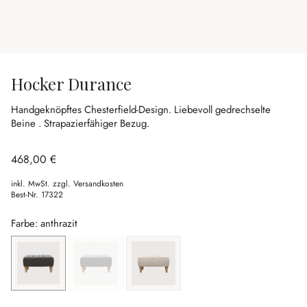
Hocker Durance
Handgeknöpftes Chesterfield-Design.
Liebevoll gedrechselte
Beine .
Strapazierfähiger Bezug.
468,00 €
inkl. MwSt. zzgl. Versandkosten
Best-Nr.
17322
Farbe: anthrazit
anthrazit
(Diese Option ist zurzeit nicht verfügbar.)
graublau
(Diese Option ist zurzeit nicht verfügbar.)
leinen