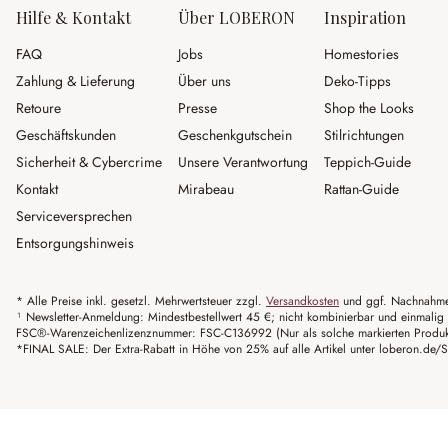
Hilfe & Kontakt
Über LOBERON
Inspiration
FAQ
Jobs
Homestories
Zahlung & Lieferung
Über uns
Deko-Tipps
Retoure
Presse
Shop the Looks
Geschäftskunden
Geschenkgutschein
Stilrichtungen
Sicherheit & Cybercrime
Unsere Verantwortung
Teppich-Guide
Kontakt
Mirabeau
Rattan-Guide
Serviceversprechen
Entsorgungshinweis
* Alle Preise inkl. gesetzl. Mehrwertsteuer zzgl.
Versandkosten
und ggf. Nachnahme
¹ Newsletter-Anmeldung: Mindestbestellwert 45 €; nicht kombinierbar und einmalig 
FSC®-Warenzeichenlizenznummer: FSC-C136992 (Nur als solche markierten Produkte 
*FINAL SALE: Der Extra-Rabatt in Höhe von 25% auf alle Artikel unter loberon.de/S