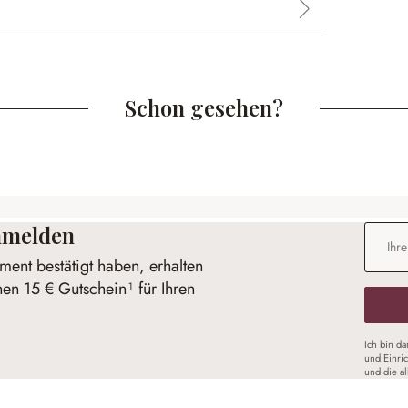
Schon gesehen?
anmelden
E-Mail-
ent bestätigt haben, erhalten
nen 15 € Gutschein¹ für Ihren
Ich bin d
und Einri
und die a