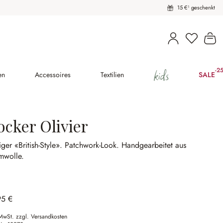
15 €¹ geschenkt
Du hast 
Wa
kids
-2
(25
en
Accessoires
Textilien
SALE
ocker Olivier
iger «British-Style».
Patchwork-Look.
Handgearbeitet aus
mwolle.
95 €
 MwSt. zzgl. Versandkosten