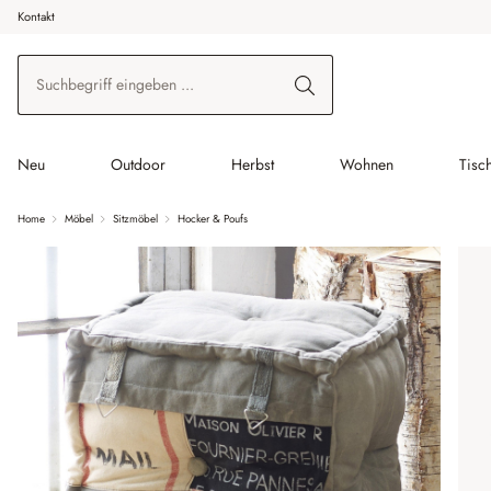
Kontakt
 Hauptinhalt springen
Zur Suche springen
Zur Hauptnavigation springen
Neu
Outdoor
Herbst
Wohnen
Tisc
Home
Möbel
Sitzmöbel
Hocker & Poufs