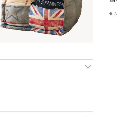
Best-
Au