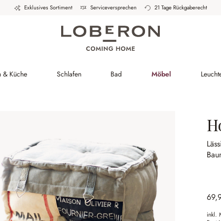
Exklusives Sortiment
Serviceversprechen
21 Tage Rückgaberecht
h & Küche
Schlafen
Bad
Möbel
Leucht
H
Läss
Bau
69,
inkl.