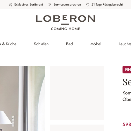
Exklusives Sortiment
Serviceversprechen
21 Tage Rückgaberecht
h & Küche
Schlafen
Bad
Möbel
Leucht
Sale
S
Kom
Ober
598