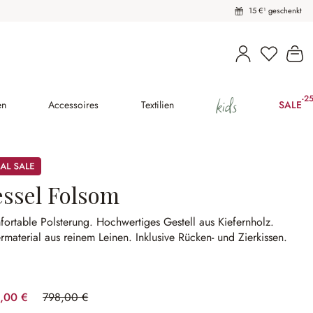
15 €¹ geschenkt
Wa
kids
-2
(25
en
Accessoires
Textilien
SALE
essel Folsom
fortable Polsterung.
Hochwertiges Gestell aus Kiefernholz.
material aus reinem Leinen.
Inklusive Rücken- und Zierkissen.
,00 €
798,00 €
(25.06% gespart)