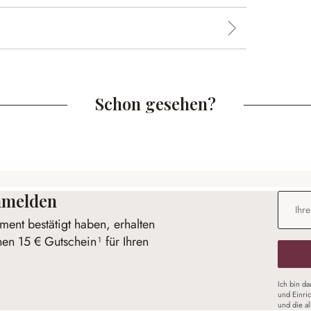
Schon gesehen?
anmelden
E-Mail-
ent bestätigt haben, erhalten
nen 15 € Gutschein¹ für Ihren
Ich bin d
und Einri
und die a