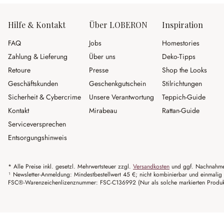
Hilfe & Kontakt
Über LOBERON
Inspiration
FAQ
Jobs
Homestories
Zahlung & Lieferung
Über uns
Deko-Tipps
Retoure
Presse
Shop the Looks
Geschäftskunden
Geschenkgutschein
Stilrichtungen
Sicherheit & Cybercrime
Unsere Verantwortung
Teppich-Guide
Kontakt
Mirabeau
Rattan-Guide
Serviceversprechen
Entsorgungshinweis
* Alle Preise inkl. gesetzl. Mehrwertsteuer zzgl.
Versandkosten
und ggf. Nachnahme
¹ Newsletter-Anmeldung: Mindestbestellwert 45 €; nicht kombinierbar und einmalig 
FSC®-Warenzeichenlizenznummer: FSC-C136992 (Nur als solche markierten Produkte 