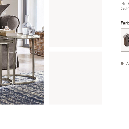
inkl.
Best-
Farb
Au