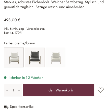
Stabiles, robustes Eichenholz.
Weicher Samtbezug.
Stylisch und
gemütlich zugleich.
Bezüge wasch- und abnehmbar.
498,00 €
inkl. MwSt. zzgl. Versandkosten
Best-Nr.
17991
Farbe: creme/braun
creme/braun
grau/braun
grün/braun
(Diese Option ist zurzeit nicht verfügbar.)
lieferbar in 1-2 Wochen
Produkt Anzahl: Gib den gewünschten Wert ein oder ben
Zum Me
In den Warenkorb
Speditionsartikel