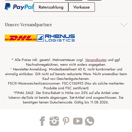
Ratenzahlung
Vorkasse
Ratenzahlung
Vorkasse
Unsere Versandpartner
* Alle Preise inkl. gesetzl. Mehrwertsteuer zzgl.
Versandkosten
und ggf.
Nachnahmegebühren, wenn nicht anders angegeben.
¹ Newsletter-Anmeldung: Mindestbestellwert 45 €; nicht kombinierbar und
einmalig einlösbar. Gilt nicht auf bereits reduzierte Ware. Nicht anwendbar beim
Kauf von Geschenkgutscheinen.
FSC®-Warenzeichenlizenznummer: FSC-C136992 (Nur als solche markierten
Produkte sind FSC zertifiziert)
*FINAL SALE: Der Extra-Rabatt in Höhe von 25% auf alle Artikel unter
loberon.de/Sale ist bereits abgezogen. Set-Artikel sind ausgeschlossen. Sie
benötigen keinen Gutscheincode. Gültig bis 11.08.2026.