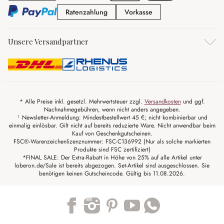
Ratenzahlung
Vorkasse
Ratenzahlung
Vorkasse
Unsere Versandpartner
* Alle Preise inkl. gesetzl. Mehrwertsteuer zzgl.
Versandkosten
und ggf.
Nachnahmegebühren, wenn nicht anders angegeben.
¹ Newsletter-Anmeldung: Mindestbestellwert 45 €; nicht kombinierbar und
einmalig einlösbar. Gilt nicht auf bereits reduzierte Ware. Nicht anwendbar beim
Kauf von Geschenkgutscheinen.
FSC®-Warenzeichenlizenznummer: FSC-C136992 (Nur als solche markierten
Produkte sind FSC zertifiziert)
*FINAL SALE: Der Extra-Rabatt in Höhe von 25% auf alle Artikel unter
loberon.de/Sale ist bereits abgezogen. Set-Artikel sind ausgeschlossen. Sie
benötigen keinen Gutscheincode. Gültig bis 11.08.2026.