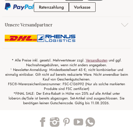
Ratenzahlung
Vorkasse
Ratenzahlung
Vorkasse
Unsere Versandpartner
* Alle Preise inkl. gesetzl. Mehrwertsteuer zzgl.
Versandkosten
und ggf.
Nachnahmegebühren, wenn nicht anders angegeben.
¹ Newsletter-Anmeldung: Mindestbestellwert 45 €; nicht kombinierbar und
einmalig einlösbar. Gilt nicht auf bereits reduzierte Ware. Nicht anwendbar beim
Kauf von Geschenkgutscheinen.
FSC®-Warenzeichenlizenznummer: FSC-C136992 (Nur als solche markierten
Produkte sind FSC zertifiziert)
*FINAL SALE: Der Extra-Rabatt in Höhe von 25% auf alle Artikel unter
loberon.de/Sale ist bereits abgezogen. Set-Artikel sind ausgeschlossen. Sie
benötigen keinen Gutscheincode. Gültig bis 11.08.2026.