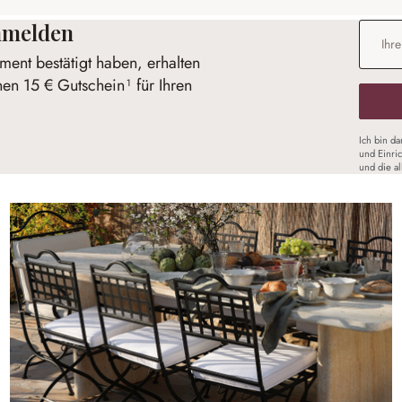
anmelden
E-Mail-
ent bestätigt haben, erhalten
nen 15 € Gutschein¹ für Ihren
Ich bin d
und Einri
und die a