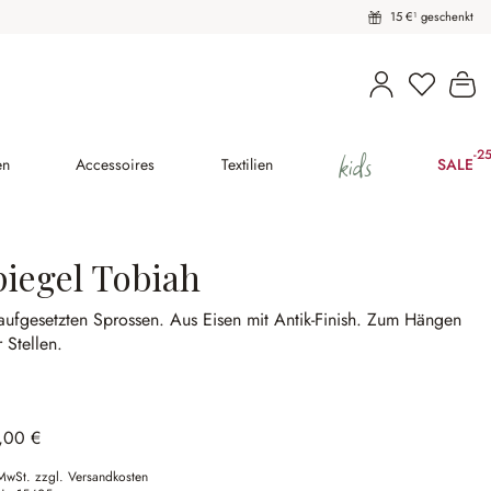
15 €¹ geschenkt
Wa
kids
-2
(25
en
Accessoires
Textilien
SALE
piegel Tobiah
aufgesetzten Sprossen.
Aus Eisen mit Antik-Finish.
Zum Hängen
 Stellen.
,00 €
 MwSt. zzgl. Versandkosten