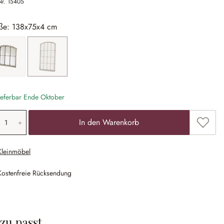
Nr.
15405
ße: 138x75x4 cm
60x76x5 cm
138x75x4 cm
eferbar Ende Oktober
odukt Anzahl: Gib den gewünschten Wert ein
Zum Me
In den Warenkorb
Kleinmöbel
Kostenfreie Rücksendung
zu passt