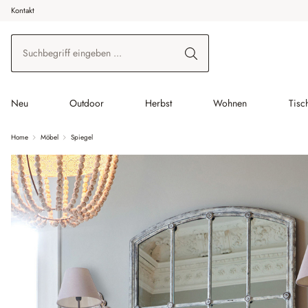
Kontakt
 Hauptinhalt springen
Zur Suche springen
Zur Hauptnavigation springen
Neu
Outdoor
Herbst
Wohnen
Tisc
Home
Möbel
Spiegel