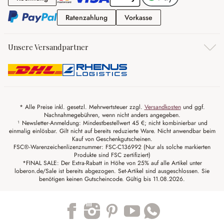
Ratenzahlung
Vorkasse
Ratenzahlung
Vorkasse
Unsere Versandpartner
* Alle Preise inkl. gesetzl. Mehrwertsteuer zzgl.
Versandkosten
und ggf.
Nachnahmegebühren, wenn nicht anders angegeben.
¹ Newsletter-Anmeldung: Mindestbestellwert 45 €; nicht kombinierbar und
einmalig einlösbar. Gilt nicht auf bereits reduzierte Ware. Nicht anwendbar beim
Kauf von Geschenkgutscheinen.
FSC®-Warenzeichenlizenznummer: FSC-C136992 (Nur als solche markierten
Produkte sind FSC zertifiziert)
*FINAL SALE: Der Extra-Rabatt in Höhe von 25% auf alle Artikel unter
loberon.de/Sale ist bereits abgezogen. Set-Artikel sind ausgeschlossen. Sie
benötigen keinen Gutscheincode. Gültig bis 11.08.2026.