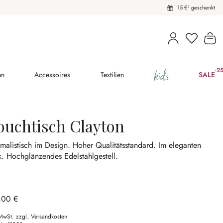
15 €¹ geschenkt
Wa
kids
-2
(25
en
Accessoires
Textilien
SALE
ouchtisch Clayton
malistisch im Design.
Hoher Qualitätsstandard.
Im eleganten
k.
Hochglänzendes Edelstahlgestell.
,00 €
 MwSt. zzgl. Versandkosten