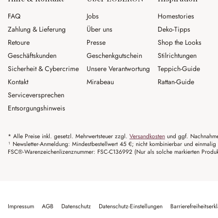
FAQ
Jobs
Homestories
Zahlung & Lieferung
Über uns
Deko-Tipps
Retoure
Presse
Shop the Looks
Geschäftskunden
Geschenkgutschein
Stilrichtungen
Sicherheit & Cybercrime
Unsere Verantwortung
Teppich-Guide
Kontakt
Mirabeau
Rattan-Guide
Serviceversprechen
Entsorgungshinweis
* Alle Preise inkl. gesetzl. Mehrwertsteuer zzgl.
Versandkosten
und ggf. Nachnahme
¹ Newsletter-Anmeldung: Mindestbestellwert 45 €; nicht kombinierbar und einmalig 
FSC®-Warenzeichenlizenznummer: FSC-C136992 (Nur als solche markierten Produkte 
Impressum
AGB
Datenschutz
Datenschutz-Einstellungen
Barrierefreiheitserk