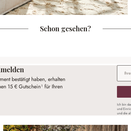
Schon gesehen?
anmelden
E-Mail-
ent bestätigt haben, erhalten
nen 15 € Gutschein¹ für Ihren
Ich bin d
und Einri
und die a