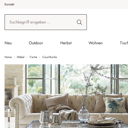
Kontakt
 Hauptinhalt springen
Zur Suche springen
Zur Hauptnavigation springen
Neu
Outdoor
Herbst
Wohnen
Tisc
Home
Möbel
Tische
Couchtische