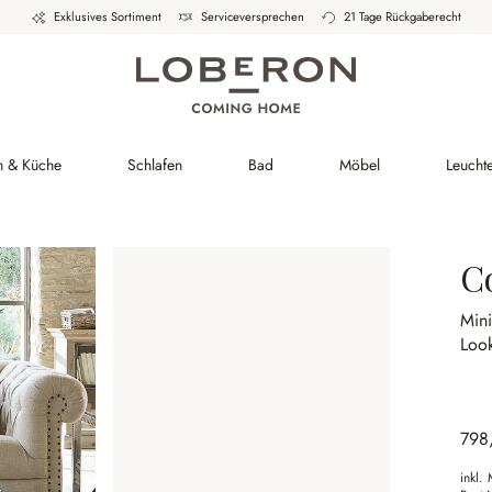
Exklusives Sortiment
Serviceversprechen
21 Tage Rückgaberecht
h & Küche
Schlafen
Bad
Möbel
Leucht
C
Mini
Loo
798
inkl.