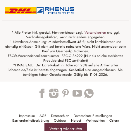
* Alle Preise inkl. gesetzl. Mehrwertsteuer zzgl.
Versandkosten
und ggf.
Nachnahmegebühren, wenn nicht anders angegeben.
¹ Newsletter-Anmeldung: Mindestbestellwert 45 €; nicht kombinierbar und
einmalig einlösbar. Gilt nicht auf bereits reduzierte Ware. Nicht anwendbar beim
Kauf von Geschenkgutscheinen.
FSC®-Warenzeichenlizenznummer: FSC-C136992 (Nur als solche markierten
Produkte sind FSC zertifiziert)
*FINAL SALE: Der Extra-Rabatt in Höhe von 25% auf alle Artikel unter
loberon.de/Sale ist bereits abgezogen. Set-Artikel sind ausgeschlossen. Sie
benötigen keinen Gutscheincode. Gültig bis 11.08.2026.
Trustpilot
Impressum
AGB
Datenschutz
Datenschutz-Einstellungen
Barrierefreiheitserklärung
Outdoor
Herbst
Weihnachten
Ostern
Vertrag widerrufen