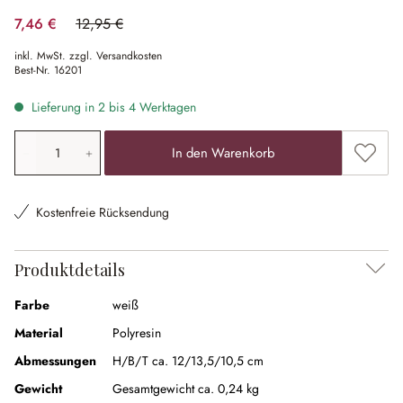
7,46 €
12,95 €
(42.39% gespart)
inkl. MwSt. zzgl. Versandkosten
Best-Nr.
16201
Lieferung in 2 bis 4 Werktagen
Produkt Anzahl: Gib den gewünschten Wert ein oder ben
Zum Me
In den Warenkorb
Kostenfreie Rücksendung
Produktdetails
Farbe
weiß
Material
Polyresin
Abmessungen
H/B/T ca. 12/13,5/10,5 cm
Gewicht
Gesamtgewicht ca. 0,24 kg