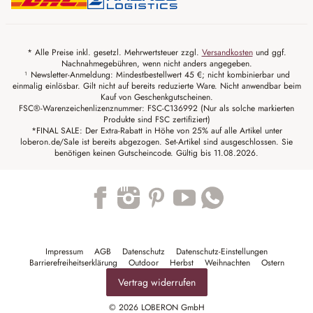
* Alle Preise inkl. gesetzl. Mehrwertsteuer zzgl.
Versandkosten
und ggf.
Nachnahmegebühren, wenn nicht anders angegeben.
¹ Newsletter-Anmeldung: Mindestbestellwert 45 €; nicht kombinierbar und
einmalig einlösbar. Gilt nicht auf bereits reduzierte Ware. Nicht anwendbar beim
Kauf von Geschenkgutscheinen.
FSC®-Warenzeichenlizenznummer: FSC-C136992 (Nur als solche markierten
Produkte sind FSC zertifiziert)
*FINAL SALE: Der Extra-Rabatt in Höhe von 25% auf alle Artikel unter
loberon.de/Sale ist bereits abgezogen. Set-Artikel sind ausgeschlossen. Sie
benötigen keinen Gutscheincode. Gültig bis 11.08.2026.
Trustpilot
Impressum
AGB
Datenschutz
Datenschutz-Einstellungen
Barrierefreiheitserklärung
Outdoor
Herbst
Weihnachten
Ostern
Vertrag widerrufen
© 2026 LOBERON GmbH